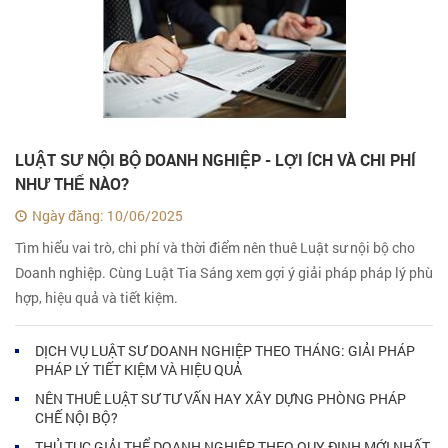
LUẬT SƯ NỘI BỘ DOANH NGHIỆP - LỢI ÍCH VÀ CHI PHÍ
NHƯ THẾ NÀO?
Ngày đăng: 10/06/2025
Tìm hiểu vai trò, chi phí và thời điểm nên thuê Luật sư nội bộ cho
Doanh nghiệp. Cùng Luật Tia Sáng xem gợi ý giải pháp pháp lý phù
hợp, hiệu quả và tiết kiệm.
DỊCH VỤ LUẬT SƯ DOANH NGHIỆP THEO THÁNG: GIẢI PHÁP
PHÁP LÝ TIẾT KIỆM VÀ HIỆU QUẢ
NÊN THUÊ LUẬT SƯ TƯ VẤN HAY XÂY DỰNG PHÒNG PHÁP
CHẾ NỘI BỘ?
THỦ TỤC GIẢI THỂ DOANH NGHIỆP THEO QUY ĐỊNH MỚI NHẤT