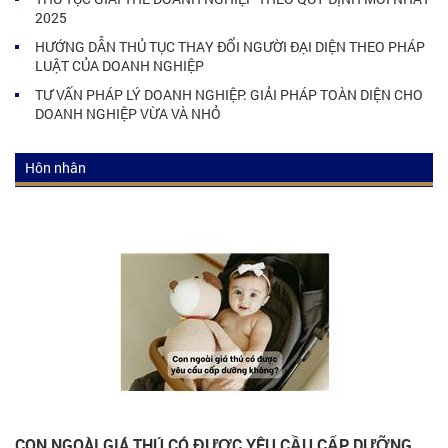
2025
HƯỚNG DẪN THỦ TỤC THAY ĐỔI NGƯỜI ĐẠI DIỆN THEO PHÁP
LUẬT CỦA DOANH NGHIỆP
TƯ VẤN PHÁP LÝ DOANH NGHIỆP: GIẢI PHÁP TOÀN DIỆN CHO
DOANH NGHIỆP VỪA VÀ NHỎ
Hôn nhân
Luật hôn nhân
Tư vấn luật hôn nhân
Kiến thức luật hôn nhân
CON NGOÀI GIÁ THÚ CÓ ĐƯỢC YÊU CẦU CẤP DƯỠNG