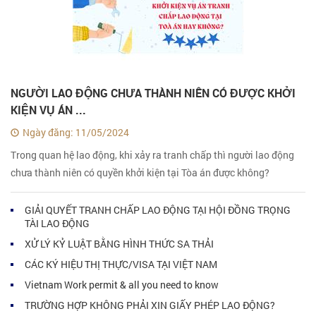
NGƯỜI LAO ĐỘNG CHƯA THÀNH NIÊN CÓ ĐƯỢC KHỞI
KIỆN VỤ ÁN ...
Ngày đăng: 11/05/2024
Trong quan hệ lao động, khi xảy ra tranh chấp thì người lao động
chưa thành niên có quyền khởi kiện tại Tòa án được không?
GIẢI QUYẾT TRANH CHẤP LAO ĐỘNG TẠI HỘI ĐỒNG TRỌNG
TÀI LAO ĐỘNG
XỬ LÝ KỶ LUẬT BẰNG HÌNH THỨC SA THẢI
CÁC KÝ HIỆU THỊ THỰC/VISA TẠI VIỆT NAM
Vietnam Work permit & all you need to know
TRƯỜNG HỢP KHÔNG PHẢI XIN GIẤY PHÉP LAO ĐỘNG?