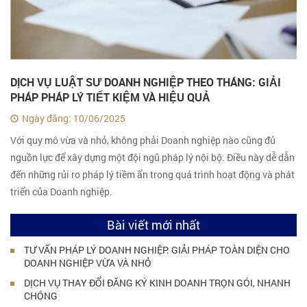
DỊCH VỤ LUẬT SƯ DOANH NGHIỆP THEO THÁNG: GIẢI
PHÁP PHÁP LÝ TIẾT KIỆM VÀ HIỆU QUẢ
Ngày đăng: 10/06/2025
Với quy mô vừa và nhỏ, không phải Doanh nghiệp nào cũng đủ
nguồn lực để xây dựng một đội ngũ pháp lý nội bộ. Điều này dễ dẫn
đến những rủi ro pháp lý tiềm ẩn trong quá trình hoạt động và phát
triển của Doanh nghiệp.
Bài viết mới nhất
TƯ VẤN PHÁP LÝ DOANH NGHIỆP: GIẢI PHÁP TOÀN DIỆN CHO
DOANH NGHIỆP VỪA VÀ NHỎ
DỊCH VỤ THAY ĐỔI ĐĂNG KÝ KINH DOANH TRỌN GÓI, NHANH
CHÓNG