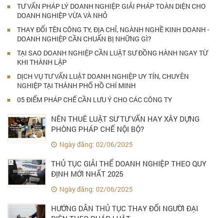
TƯ VẤN PHÁP LÝ DOANH NGHIỆP: GIẢI PHÁP TOÀN DIỆN CHO
DOANH NGHIỆP VỪA VÀ NHỎ
THAY ĐỔI TÊN CÔNG TY, ĐỊA CHỈ, NGÀNH NGHỀ KINH DOANH -
DOANH NGHIỆP CẦN CHUẨN BỊ NHỮNG GÌ?
TẠI SAO DOANH NGHIỆP CẦN LUẬT SƯ ĐỒNG HÀNH NGAY TỪ
KHI THÀNH LẬP
DỊCH VỤ TƯ VẤN LUẬT DOANH NGHIỆP UY TÍN, CHUYÊN
NGHIỆP TẠI THÀNH PHỐ HỒ CHÍ MINH
05 ĐIỂM PHÁP CHẾ CẦN LƯU Ý CHO CÁC CÔNG TY
NÊN THUÊ LUẬT SƯ TƯ VẤN HAY XÂY DỰNG
PHÒNG PHÁP CHẾ NỘI BỘ?
Ngày đăng: 02/06/2025
THỦ TỤC GIẢI THỂ DOANH NGHIỆP THEO QUY
ĐỊNH MỚI NHẤT 2025
Ngày đăng: 02/06/2025
HƯỚNG DẪN THỦ TỤC THAY ĐỔI NGƯỜI ĐẠI