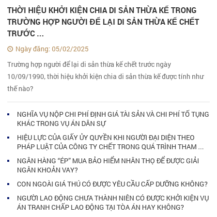
THỜI HIỆU KHỞI KIỆN CHIA DI SẢN THỪA KẾ TRONG
TRƯỜNG HỢP NGƯỜI ĐỂ LẠI DI SẢN THỪA KẾ CHẾT
TRƯỚC ...
Ngày đăng: 05/02/2025
Trường hợp người để lại di sản thừa kế chết trước ngày
10/09/1990, thời hiệu khởi kiện chia di sản thừa kế được tính như
thế nào?
NGHĨA VỤ NỘP CHI PHÍ ĐỊNH GIÁ TÀI SẢN VÀ CHI PHÍ TỐ TỤNG
KHÁC TRONG VỤ ÁN DÂN SỰ
HIỆU LỰC CỦA GIẤY ỦY QUYỀN KHI NGƯỜI ĐẠI DIỆN THEO
PHÁP LUẬT CỦA CÔNG TY CHẾT TRONG QUÁ TRÌNH THAM ...
NGÂN HÀNG “ÉP” MUA BẢO HIỂM NHÂN THỌ ĐỂ ĐƯỢC GIẢI
NGÂN KHOẢN VAY?
CON NGOÀI GIÁ THÚ CÓ ĐƯỢC YÊU CẦU CẤP DƯỠNG KHÔNG?
NGƯỜI LAO ĐỘNG CHƯA THÀNH NIÊN CÓ ĐƯỢC KHỞI KIỆN VỤ
ÁN TRANH CHẤP LAO ĐỘNG TẠI TÒA ÁN HAY KHÔNG?