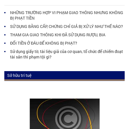
NHỮNG TRƯỜNG HỢP VI PHẠM GIAO THÔNG NHƯNG KHÔNG
BỊ PHẠT TIỀN
SỬ DỤNG BẰNG CẤP, CHỨNG CHỈ GIẢ BỊ XỬ LÝ NHƯ THẾ NÀO?
THAM GIA GIAO THÔNG KHI ĐÃ SỬ DỤNG RƯỢU, BIA
ĐỔI TIỀN Ở ĐÂU ĐỂ KHÔNG BỊ PHẠT?
Sử dụng giấy tờ, tài liệu giả của cơ quan, tổ chức để chiếm đoạt
tài sản thì phạm tội gì?
Sở hữu trí tuệ
Dịch vụ sở hữu trí tuệ
Tư vấn luật sở hữu trí tuệ
Kiến thức luật sở hữu trí tuệ