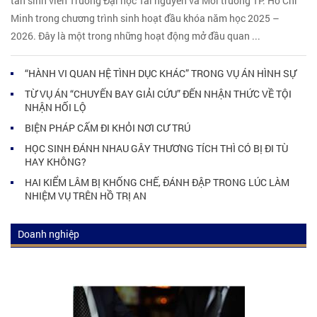
tân sinh viên Trường Đại học Tài nguyên và Môi trường TP. Hồ Chí
Minh trong chương trình sinh hoạt đầu khóa năm học 2025 –
2026. Đây là một trong những hoạt động mở đầu quan ...
“HÀNH VI QUAN HỆ TÌNH DỤC KHÁC” TRONG VỤ ÁN HÌNH SỰ
TỪ VỤ ÁN “CHUYẾN BAY GIẢI CỨU” ĐẾN NHẬN THỨC VỀ TỘI
NHẬN HỐI LỘ
BIỆN PHÁP CẤM ĐI KHỎI NƠI CƯ TRÚ
HỌC SINH ĐÁNH NHAU GÂY THƯƠNG TÍCH THÌ CÓ BỊ ĐI TÙ
HAY KHÔNG?
HAI KIỂM LÂM BỊ KHỐNG CHẾ, ĐÁNH ĐẬP TRONG LÚC LÀM
NHIỆM VỤ TRÊN HỒ TRỊ AN
Doanh nghiệp
Luật doanh nghiệp
Tư vấn luật doanh nghiệp
Luật thuế
Tư vấn luật thuế