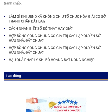
tranh chấp.
LÀM GÌ KHI UBND XÃ KHÔNG CHỊU TỔ CHỨC HÒA GIẢI CƠ SỞ
TRANH CHẤP ĐẤT ĐAI?
CÁCH NHẬN BIẾT SỔ ĐỎ THẬT HAY GIẢ?
HỢP ĐỒNG CÔNG CHỨNG CÓ GIÁ TRỊ XÁC LẬP QUYỀN SỞ
HỮU NHÀ, ĐẤT CHƯA?
HỢP ĐỒNG CÔNG CHỨNG CÓ GIÁ TRỊ XÁC LẬP QUYỀN SỞ
HỮU NHÀ, ĐẤT CHƯA?
HẬU QUẢ PHÁP LÝ KHI BỎ HOANG ĐẤT NÔNG NGHIỆP
Lao động
Luật lao động
Tư vấn luật lao động
Kiến thức luật lao động