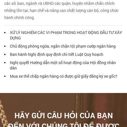
các sở, ban, ngành và UBND các quận, huyện nhằm chấn chỉnh
những tồn tại, hạn chế và nâng cao chất lượng cán bộ, công chức
hành chính công.
XỬ LÝ NGHIÊM CÁC VI PHẠM TRONG HOẠT ĐỘNG ĐẦU TƯ XÂY
DỰNG
Chủ động phòng ngừa, ngăn chặn tội phạm cướp ngân hàng
Ban hành Nghị định quy định chi tiết Luật Quy hoạch
Nghị quyết Hướng dẫn một số hoạt động của Hội đồng nhân
dân
Mua xe thế chấp ngân hàng có được giữ giấy đăng ký xe gốc?
HÃY GỬI CÂU HỎI CỦA BẠN
ĐẾN VỚI CHÚNG TÔI ĐỂ ĐƯỢC