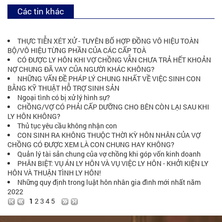
Các tin khác
THỰC TIỄN XÉT XỬ - TUYÊN BỐ HỢP ĐỒNG VÔ HIỆU TOÀN
BỘ/VÔ HIỆU TỪNG PHẦN CỦA CÁC CẤP TOÀ
CÓ ĐƯỢC LY HÔN KHI VỢ CHỒNG VẪN CHƯA TRẢ HẾT KHOẢN
NỢ CHUNG ĐÃ VAY CỦA NGƯỜI KHÁC KHÔNG?
NHỮNG VẤN ĐỀ PHÁP LÝ CHUNG NHẤT VỀ VIỆC SINH CON
BẰNG KỸ THUẬT HỖ TRỢ SINH SẢN
Ngoại tình có bị xử lý hình sự?
CHỒNG/VỢ CÓ PHẢI CẤP DƯỠNG CHO BÊN CÒN LẠI SAU KHI
LY HÔN KHÔNG?
Thủ tục yêu cầu không nhận con
CON SINH RA KHÔNG THUỘC THỜI KỲ HÔN NHÂN CỦA VỢ
CHỒNG CÓ ĐƯỢC XEM LÀ CON CHUNG HAY KHÔNG?
Quản lý tài sản chung của vợ chồng khi góp vốn kinh doanh
PHÂN BIỆT: VỤ ÁN LY HÔN VÀ VỤ VIỆC LY HÔN - KHỞI KIỆN LY
HÔN VÀ THUẬN TÌNH LY HÔN!
Những quy định trong luật hôn nhân gia đình mới nhất năm
2022
1
2
3
4
5